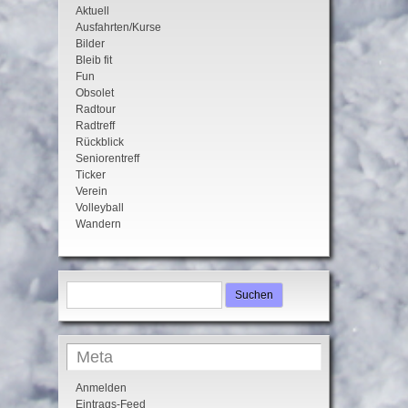
Aktuell
Ausfahrten/Kurse
Bilder
Bleib fit
Fun
Obsolet
Radtour
Radtreff
Rückblick
Seniorentreff
Ticker
Verein
Volleyball
Wandern
Suchen
nach:
Meta
Anmelden
Eintrags-Feed